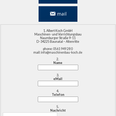
mail
info@maschinenbau-
koch.de
Albert Koch GmbH
Maschinen- und Vorrichtungsbau
Naumburger Straße 9-11
D-34225 Baunatal – Altenritte
phone:
0561 949 28 0
mail:
info@maschinenbau-koch.de
Name
eMail
Telefon
Nachricht