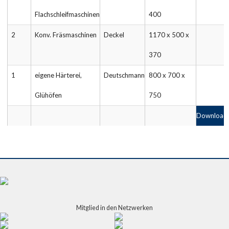
Flachschleifmaschinen
400
2
Konv. Fräsmaschinen
Deckel
1170 x 500 x
370
1
eigene Härterei,
Deutschmann
800 x 700 x
Glühöfen
750
Download 
Mitglied in den Netzwerken