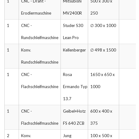
1
CNC - Draht -
Mitsubishi
500 x 300 x
Erodiermaschine
MV2400R
250
1
CNC -
Studer S30
∅ 300 x 1000
Rundschleifmaschine
Lean Pro
1
Konv.
Kellenberger
∅ 498 x 1500
Rundschleifmaschine
1
CNC -
Rosa
1650 x 650 x
Flachschleifmaschine
Ermando Typ
1000
13.7
1
CNC -
Geibel+Hotz
600 x 400 x
Flachschleifmaschine
FS 640 ZCB
375
2
Konv.
Jung
100 x 500 x