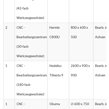
(42-fach
Werkzeugwechsler)
2
CNC -
Hermle
800 x 600 x
Bearb. in 
Bearbeitungszentrum
C800U
500
Achsen
(30-fach
Werkzeugwechsler)
1
CNC -
Hedelius
2600 x 900 x
Bearb. in 
Bearbeitungszentrum
Tiltenta 9
900
Achsen
(180-fach
Werkzeugwechsler)
1
CNC -
Okuma
∅ 600 x 750
Bearb. in 