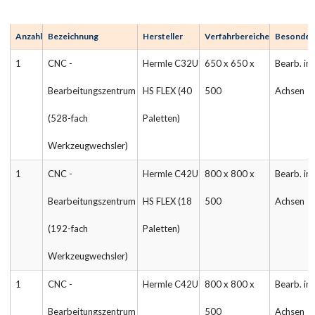
Anzahl
Bezeichnung
Hersteller
Verfahrbereiche
Besonder
1
CNC -
Hermle C32U
650 x 650 x
Bearb. in 
Bearbeitungszentrum
HS FLEX (40
500
Achsen
(528-fach
Paletten)
Werkzeugwechsler)
1
CNC -
Hermle C42U
800 x 800 x
Bearb. in 
Bearbeitungszentrum
HS FLEX (18
500
Achsen
(192-fach
Paletten)
Werkzeugwechsler)
1
CNC -
Hermle C42U
800 x 800 x
Bearb. in 
Bearbeitungszentrum
500
Achsen