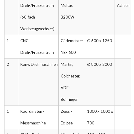
Dreh-/Fräszentrum
Multus
Achsen
(60-fach
B200W
Werkzeugwechsler)
1
CNC -
Gildemeister
∅ 600 x 1250
Dreh-/Fräszentrum
NEF 600
2
Konv. Drehmaschinen
Martin,
∅ 800 x 2000
Colchester,
VDF-
Böhringer
1
Koordinaten -
Zeiss -
1000 x 1000 x
Messmaschine
Eclipse
700