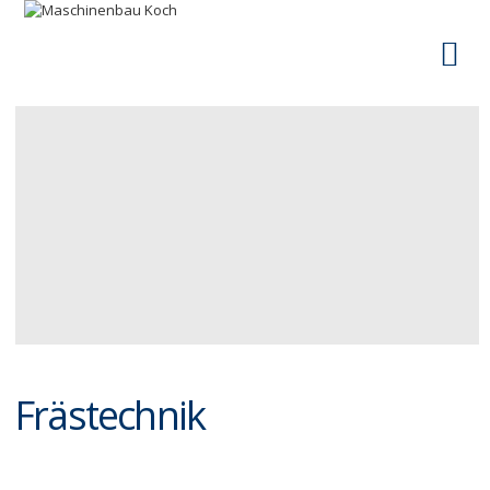
Ma
Ma
Frästechnik