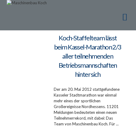
Ma
Ma
Koch-Staffelteam lässt
beim Kassel-Marathon 2/3
aller teilnehmenden
Betriebsmannschaften
hinter sich
Der am 20. Mai 2012 stattgefundene
Kasseler Stadtmarathon war einmal
mehr eines der sportlichen
Großereignisse Nordhessens. 11201
Meldungen bedeuteten einen neuen
Teilnehmerrekord, mit dabei: Das
Team von Maschinenbau Koch. Für ...