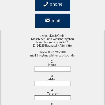
phone
0561 949 28 0
mail
info@maschinenbau-
koch.de
Albert Koch GmbH
Maschinen- und Vorrichtungsbau
Naumburger Straße 9-11
D-34225 Baunatal – Altenritte
phone:
0561 949 28 0
mail:
info@maschinenbau-koch.de
Name
eMail
Telefon