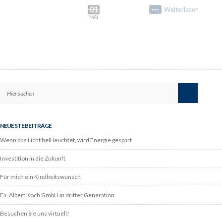
01
Weiterlesen
•••
MAI
NEUESTE BEITRÄGE
Wenn das Licht hell leuchtet, wird Energie gespart
Investition in die Zukunft
Für mich ein Kindheitswunsch
Fa. Albert Koch GmbH in dritter Generation
Besuchen Sie uns virtuell!