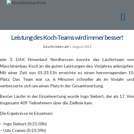
Ma
Ma
Leistung des Koch-Teams wird immer besser!
Geschrieben am
1. August 2013
eim 3. DAK Firmenlauf Nordhessen konnte das Läuferteam von
Maschinenbau Koch an die guten Leistungen des Vorjahres anknüpfen.
Mit einer Zeit von 01:33:51h erreichte es einen hervorragenden 10.
Platz. Das Team war ca. 6 Minuten schneller als im Vorjahr und
verbesserte sich um einen Platz in der Gesamtwertung.
Bester Läufer in der Einzelwertung wurde Ingo Siebert, der als 17. Von
insgesamt 409 Teilnehmern über die Ziellinie kam.
Die Ergebnisse im Einzelnen:
– Ingo Siebert (0:21:03h)
– Udo Cramer (0:23:39h)