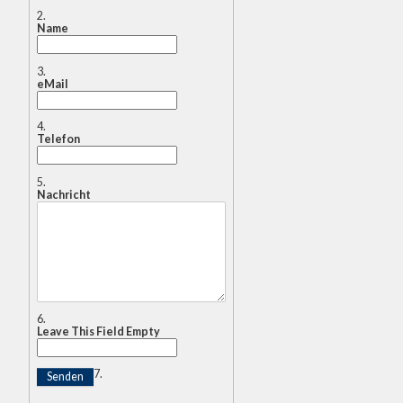
Name
eMail
Telefon
Nachricht
Leave This Field Empty