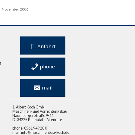
November 2006
Anfahrt
t
g
phone
0561 949 28 0
mail
info@maschinenbau-
koch.de
Albert Koch GmbH
Maschinen- und Vorrichtungsbau
Naumburger Straße 9-11
D-34225 Baunatal – Altenritte
phone:
0561 949 28 0
mail:
info@maschinenbau-koch.de