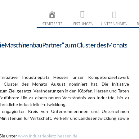
Maschinenba
Maschinenbau
STARTSEITE
LEISTUNGEN
UNTERNEHMEN
R
eMaschinenbauPartner” zum Cluster des Monats
nitiative Industrieplatz Hessen unser Kompetenznetzwerk
m Cluster des Monats August nominiert hat. Die Initiative
h zum Ziel gesetzt, Veränderungen in den Köpfen, Herzen und Taten
uführen: Hin zu einem neuen Verständnis von Industrie, hin zu
hrittliche industrielle Entwicklung.
in engagierter Kreis von Unternehmerinnen und Unternehmen
inisterium für Wirtschaft, Verkehr und Landesentwicklung sowie
Sie unter
www.industrieplatz-hessen.de