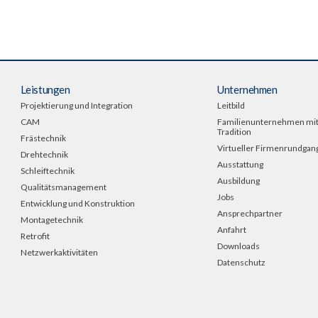
Leistungen
Unternehmen
Projektierung und Integration
Leitbild
CAM
Familienunternehmen mi
Tradition
Frästechnik
Virtueller Firmenrundgan
Drehtechnik
Ausstattung
Schleiftechnik
Ausbildung
Qualitätsmanagement
Jobs
Entwicklung und Konstruktion
Ansprechpartner
Montagetechnik
Anfahrt
Retrofit
Downloads
Netzwerkaktivitäten
Datenschutz