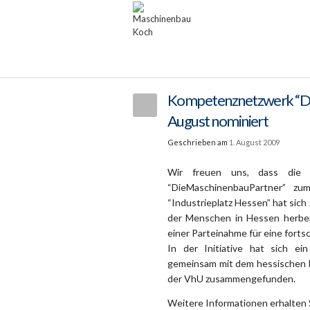
Kompetenznetzwerk “Di
August nominiert
Geschrieben am
1. August 2009
Wir freuen uns, dass die I
“DieMaschinenbauPartner” zu
“Industrieplatz Hessen” hat sic
der Menschen in Hessen herbeiz
einer Parteinahme für eine fortsc
In der Initiative hat sich e
gemeinsam mit dem hessischen M
der VhU zusammengefunden.
Weitere Informationen erhalten 