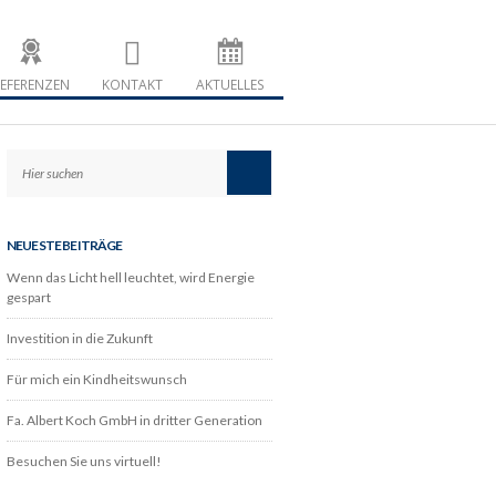
u Koch
 Nordhessen
EFERENZEN
KONTAKT
AKTUELLES
NEUESTE BEITRÄGE
Wenn das Licht hell leuchtet, wird Energie
gespart
Investition in die Zukunft
Für mich ein Kindheitswunsch
Fa. Albert Koch GmbH in dritter Generation
Besuchen Sie uns virtuell!