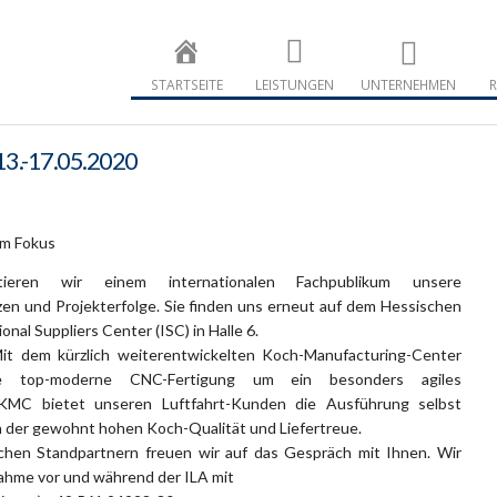
Maschinenba
Maschinenbau
STARTSEITE
LEISTUNGEN
UNTERNEHMEN
R
 13.-17.05.2020
 im Fokus
tieren wir einem internationalen Fachpublikum unsere
en und Projekterfolge. Sie finden uns erneut auf dem Hessischen
nal Suppliers Center (ISC) in Halle 6.
Mit dem kürzlich weiterentwickelten Koch-Manufacturing-Center
e top-moderne CNC-Fertigung um ein besonders agiles
KMC bietet unseren Luftfahrt-Kunden die Ausführung selbst
in der gewohnt hohen Koch-Qualität und Liefertreue.
hen Standpartnern freuen wir auf das Gespräch mit Ihnen. Wir
ahme vor und während der ILA mit