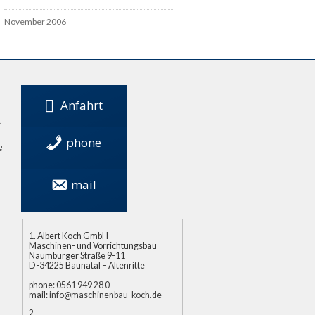
November 2006
Anfahrt
t
phone
g
0561 949 28 0
mail
info@maschinenbau-
koch.de
Albert Koch GmbH
Maschinen- und Vorrichtungsbau
Naumburger Straße 9-11
D-34225 Baunatal – Altenritte
phone:
0561 949 28 0
mail:
info@maschinenbau-koch.de