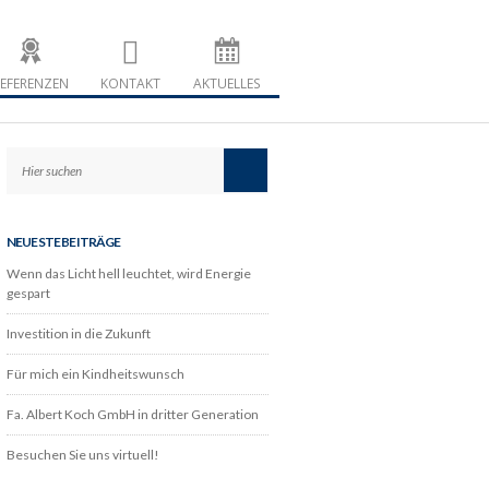
u Koch
 Nordhessen
EFERENZEN
KONTAKT
AKTUELLES
NEUESTE BEITRÄGE
Wenn das Licht hell leuchtet, wird Energie
gespart
Investition in die Zukunft
Für mich ein Kindheitswunsch
Fa. Albert Koch GmbH in dritter Generation
Besuchen Sie uns virtuell!