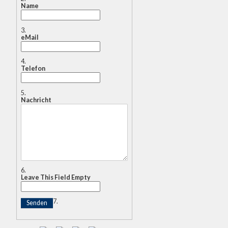
Name
eMail
Telefon
Nachricht
Leave This Field Empty