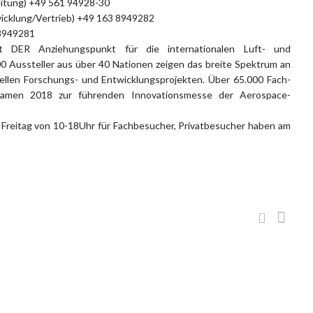
eitung) +49 561 94928-30
wicklung/Vertrieb) +49 163 8949282
 8949281
t DER Anziehungspunkt für die internationalen Luft- und
0 Aussteller aus über 40 Nationen zeigen das breite Spektrum an
llen Forschungs- und Entwicklungsprojekten. Über 65.000 Fach-
kamen 2018 zur führenden Innovationsmesse der Aerospace-
 Freitag von 10-18Uhr für Fachbesucher, Privatbesucher haben am