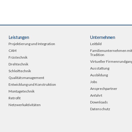
Leistungen
Unternehmen
Projektierung und Integration
Leitbild
CAM
Familienunternehmen mi
Tradition
Frästechnik
Virtueller Firmenrundgan
Drehtechnik
Ausstattung
Schleiftechnik
Ausbildung
Qualitätsmanagement
Jobs
Entwicklung und Konstruktion
Ansprechpartner
Montagetechnik
Anfahrt
Retrofit
Downloads
Netzwerkaktivitäten
Datenschutz