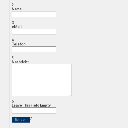
Name
eMail
Telefon
Nachricht
Leave This Field Empty