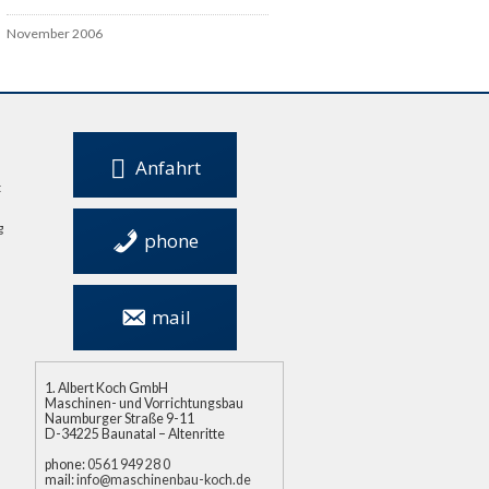
November 2006
Anfahrt
t
g
phone
0561 949 28 0
mail
info@maschinenbau-
koch.de
Albert Koch GmbH
Maschinen- und Vorrichtungsbau
Naumburger Straße 9-11
D-34225 Baunatal – Altenritte
phone:
0561 949 28 0
mail:
info@maschinenbau-koch.de