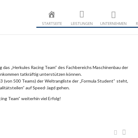
Maschinenba
Maschinenbau
STARTSEITE
LEISTUNGEN
UNTERNEHMEN
R
tig das „Herkules Racing Team“ des Fachbereichs Maschinenbau der
rankommen tatkräftig unterstützen können.
43 (von 500 Teams) der Weltrangliste der „Formula Student“ steht,
alitätsteilen“ auf Speed-Jagd gehen.
ng Team“ weiterhin viel Erfolg!