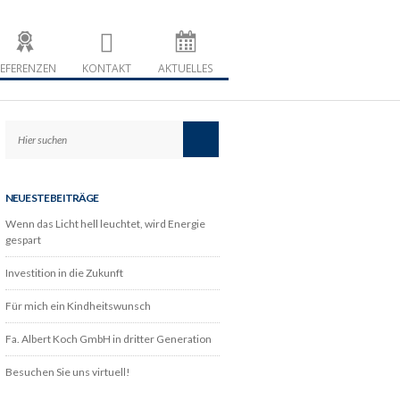
u Koch
 Nordhessen
EFERENZEN
KONTAKT
AKTUELLES
NEUESTE BEITRÄGE
Wenn das Licht hell leuchtet, wird Energie
gespart
Investition in die Zukunft
Für mich ein Kindheitswunsch
Fa. Albert Koch GmbH in dritter Generation
Besuchen Sie uns virtuell!