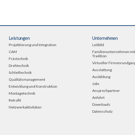
Leistungen
Unternehmen
Projektierung und Integration
Leitbild
CAM
Familienunternehmen mi
Tradition
Frästechnik
Virtueller Firmenrundgan
Drehtechnik
Ausstattung
Schleiftechnik
Ausbildung
Qualitätsmanagement
Jobs
Entwicklung und Konstruktion
Ansprechpartner
Montagetechnik
Anfahrt
Retrofit
Downloads
Netzwerkaktivitäten
Datenschutz