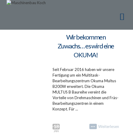
Ma
Ma
Wir bekommen
Zuwachs… es wird eine
OKUMA!
Seit Februar 2016 haben wir unsere
Fertigung um ein Multitask-
Bearbeitungszentrum Okuma Multus
B200W erweitert. Die Okuma
MULTUS B Baureihe vereint die
Vorteile von Drehmaschinen und Fräs-
Bearbeitungszentren in einem
Konzept. Für ...
18
Weiterlesen
•••
JAN