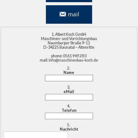
mail
info@maschinenbau-
koch.de
Albert Koch GmbH
Maschinen- und Vorrichtungsbau
Naumburger Straße 9-11
D-34225 Baunatal – Altenritte
phone:
0561 949 28 0
mail:
info@maschinenbau-koch.de
Name
eMail
Telefon
Nachricht